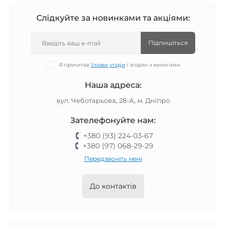
Стильні дизайни — від класичних до яскравих
Слідкуйте за новинками та акціями:
Зручність у використанні та легка заміна
Практичні рішення для щоденного користування
Підпишіться
Перегляньте каталог та оберіть чохол, який 
підкреслить ваш стиль і збереже телефон у 
Я прочитав
Умови угоди
і згоден з вимогами
бездоганному стані.
Наша адреса:
вул. Чеботарьова, 28-А, м. Дніпро
Зателефонуйте нам:
+380 (93) 224-03-67
+380 (97) 068-29-29
Передзвоніть мені
До контактів