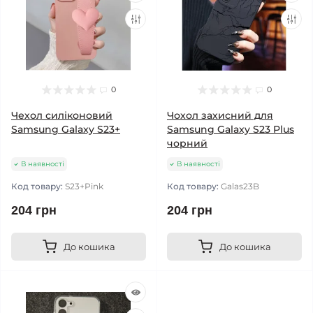
0
0
Чехол силіконовий
Чохол захисний для
Samsung Galaxy S23+
Samsung Galaxy S23 Plus
чорний
В наявності
В наявності
Код товару:
S23+Pink
Код товару:
Galas23B
204 грн
204 грн
До кошика
До кошика