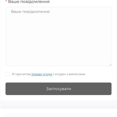
*
Ваше повідомлення
Я прочитав
Умови угоди
і згоден з вимогами
Застосувати