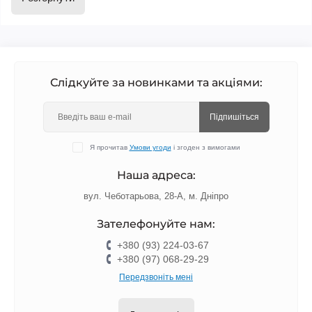
Стійке покриття до 3–4 тижнів
Великий вибір кольорів та ефектів
Зручність нанесення та рівномірний шар
Підходять для професійного та домашнього манікюру
Якісні та безпечні формули
Слідкуйте за новинками та акціями:
Перегляньте каталог та оберіть гель‑лак, який підкреслить ваш 
стиль і зробить манікюр бездоганним.
Підпишіться
Я прочитав
Умови угоди
і згоден з вимогами
Наша адреса:
вул. Чеботарьова, 28-А, м. Дніпро
Зателефонуйте нам:
+380 (93) 224-03-67
+380 (97) 068-29-29
Передзвоніть мені