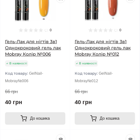
0
0
Гель-Лак для нігтів 3в1
Гель-Лак для нігтів 3в1
Однокроковий гель лак
Однокроковий гель лак
Mobray Колір №006
Mobray Колір №012
В наявності
В наявності
Код товару:
Код товару:
GelNail-
GelNail-
Mobray№006
Mobray№012
66 грн
66 грн
40 грн
40 грн
До кошика
До кошика