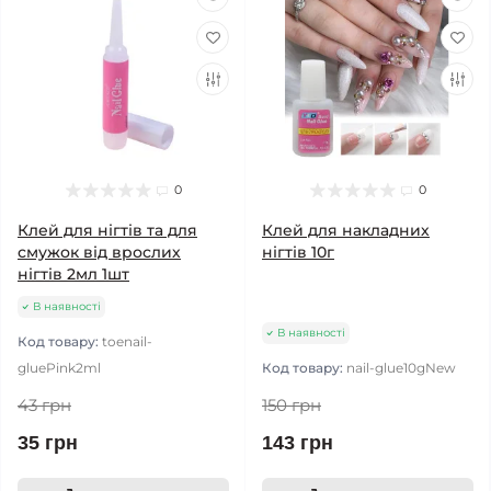
0
0
Клей для нігтів та для
Клей для накладних
смужок від врослих
нігтів 10г
нігтів 2мл 1шт
В наявності
В наявності
Код товару:
toenail-
gluePink2ml
Код товару:
nail-glue10gNew
43 грн
150 грн
35 грн
143 грн