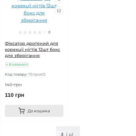
0
Фіксатор дротяний для
корекції нігтів 12шт бокс
для зберігання
В наявності
Код товару:
TEпров12
140 грн
110 грн
До кошика