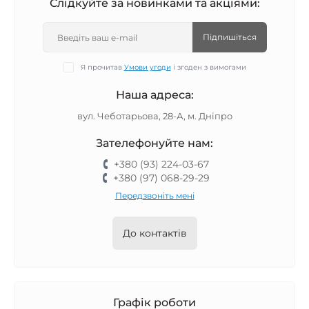
Слідкуйте за новинками та акціями:
Великий вибір засобів та інструментів
Допомога у підтриманні здоров’я нігтів і стоп
Підпишіться
Перегляньте каталог та оберіть товари, які зроблять 
Я прочитав
Умови угоди
і згоден з вимогами
догляд за врослими нігтями більш ефективним і 
комфортним.
Наша адреса:
вул. Чеботарьова, 28-А, м. Дніпро
Зателефонуйте нам:
+380 (93) 224-03-67
+380 (97) 068-29-29
Передзвоніть мені
До контактів
Графік роботи