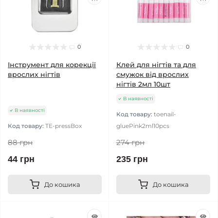
0
0
Інструмент для корекції
Клей для нігтів та для
врослих нігтів
смужок від врослих
нігтів 2мл 10шт
В наявності
В наявності
Код товару:
toenail-
Код товару:
TE-pressBox
gluePink2ml10pcs
88 грн
274 грн
44 грн
235 грн
До кошика
До кошика