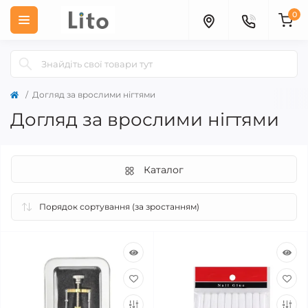
0
Догляд за врослими нігтями
Догляд за врослими нігтями
Каталог