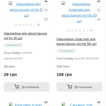
0
0
Наклейки від вростання
нігтя 10 шт
Наклейки пластир від
вростання нігтів 50 шт
В наявності
В наявності
Код товару:
toenail-
eiqupment10
Код товару:
toenail-Sticker50
33 грн
120 грн
29 грн
108 грн
До кошика
До кошика