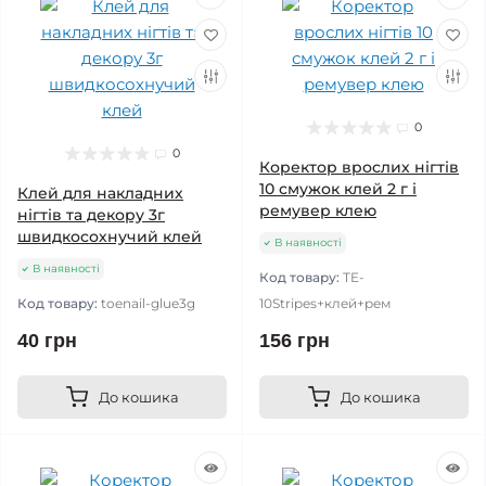
0
0
Коректор врослих нігтів
10 смужок клей 2 г і
Клей для накладних
ремувер клею
нігтів та декору 3г
швидкосохнучий клей
В наявності
В наявності
Код товару:
TE-
Код товару:
toenail-glue3g
10Stripes+клей+рем
40 грн
156 грн
До кошика
До кошика