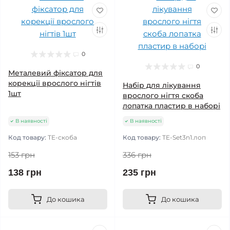
0
0
Металевий фіксатор для
корекції врослого нігтів
Набір для лікування
1шт
врослого нігтя скоба
лопатка пластир в наборі
В наявності
В наявності
Код товару:
TE-скоба
Код товару:
TE-Set3n1.лоп
153 грн
336 грн
138 грн
235 грн
До кошика
До кошика