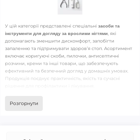
У цій категорії представлені спеціальні 
засоби та 
, які 
інструменти для догляду за врослими нігтями
допомагають зменшити дискомфорт, запобігти 
запаленню та підтримувати здоров’я стоп. Асортимент 
включає коригуючі скоби, пилочки, антисептичні 
розчини, креми та інші товари, що забезпечують 
ефективний та безпечний догляд у домашніх умовах. 
Продукція поєднує практичність, якість та сучасні 
рішення для профілактики і лікування.
Переваги категорії:
Розгорнути
Зменшення болю та дискомфорту
Профілактика запалення та інфекцій
Простота використання вдома