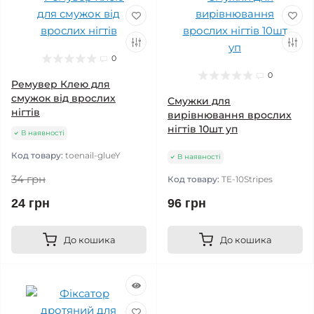
0
0
Ремувер Клею для
смужок від врослих
Смужки для
нігтів
вирівнювання врослих
нігтів 10шт уп
В наявності
Код товару:
toenail-glueY
В наявності
34 грн
Код товару:
TE-10Stripes
24 грн
96 грн
До кошика
До кошика