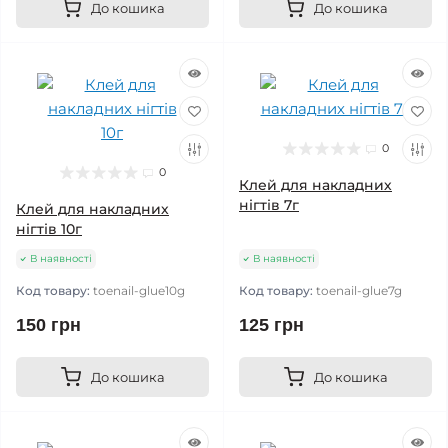
До кошика
До кошика
0
0
Клей для накладних
нігтів 7г
Клей для накладних
нігтів 10г
В наявності
В наявності
Код товару:
toenail-glue10g
Код товару:
toenail-glue7g
150 грн
125 грн
До кошика
До кошика