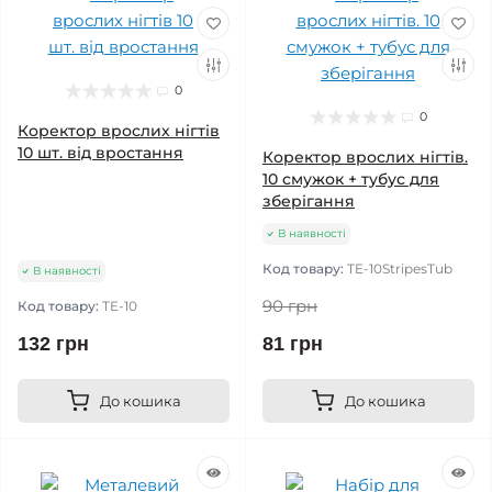
0
0
Коректор врослих нігтів
10 шт. від вростання
Коректор врослих нігтів.
10 смужок + тубус для
зберігання
В наявності
Код товару:
TE-10StripesTub
В наявності
90 грн
Код товару:
TE-10
132 грн
81 грн
До кошика
До кошика